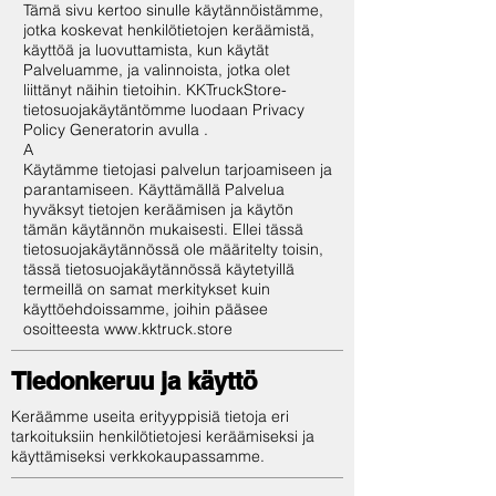
Tämä sivu kertoo sinulle käytännöistämme,
jotka koskevat henkilötietojen keräämistä,
käyttöä ja luovuttamista, kun käytät
Palveluamme, ja valinnoista, jotka olet
liittänyt näihin tietoihin. KKTruckStore-
tietosuojakäytäntömme luodaan
Privacy
Policy Generatorin avulla
.
A
Käytämme tietojasi palvelun tarjoamiseen ja
parantamiseen. Käyttämällä Palvelua
hyväksyt tietojen keräämisen ja käytön
tämän käytännön mukaisesti. Ellei tässä
tietosuojakäytännössä ole määritelty toisin,
tässä tietosuojakäytännössä käytetyillä
termeillä on samat merkitykset kuin
käyttöehdoissamme, joihin pääsee
osoitteesta
www.kktruck.store
Tiedonkeruu ja käyttö
Keräämme useita erityyppisiä tietoja eri
tarkoituksiin henkilötietojesi keräämiseksi ja
käyttämiseksi verkkokaupassamme.