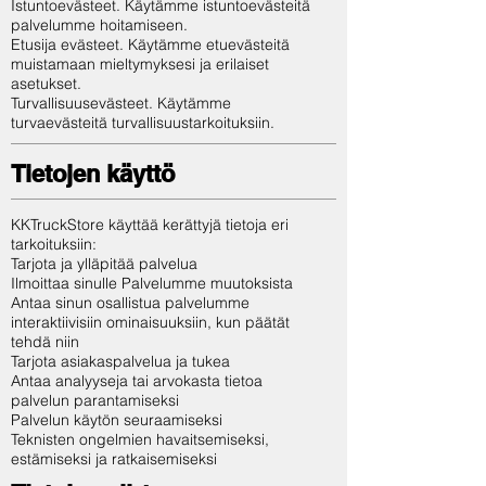
Istuntoevästeet. Käytämme istuntoevästeitä
palvelumme hoitamiseen.
Etusija evästeet. Käytämme etuevästeitä
muistamaan mieltymyksesi ja erilaiset
asetukset.
Turvallisuusevästeet. Käytämme
turvaevästeitä turvallisuustarkoituksiin.
Tietojen käyttö
KKTruckStore käyttää kerättyjä tietoja eri
tarkoituksiin:
Tarjota ja ylläpitää palvelua
Ilmoittaa sinulle Palvelumme muutoksista
Antaa sinun osallistua palvelumme
interaktiivisiin ominaisuuksiin, kun päätät
tehdä niin
Tarjota asiakaspalvelua ja tukea
Antaa analyyseja tai arvokasta tietoa
palvelun parantamiseksi
Palvelun käytön seuraamiseksi
Teknisten ongelmien havaitsemiseksi,
estämiseksi ja ratkaisemiseksi