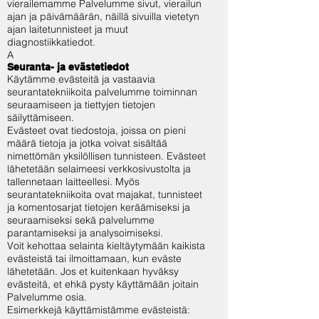
vierailemamme Palvelumme sivut, vierailun
ajan ja päivämäärän, näillä sivuilla vietetyn
ajan laitetunnisteet ja muut
diagnostiikkatiedot.
A
Seuranta- ja evästetiedot
Käytämme evästeitä ja vastaavia
seurantatekniikoita palvelumme toiminnan
seuraamiseen ja tiettyjen tietojen
säilyttämiseen.
Evästeet ovat tiedostoja, joissa on pieni
määrä tietoja ja jotka voivat sisältää
nimettömän yksilöllisen tunnisteen. Evästeet
lähetetään selaimeesi verkkosivustolta ja
tallennetaan laitteellesi. Myös
seurantatekniikoita ovat majakat, tunnisteet
ja komentosarjat tietojen keräämiseksi ja
seuraamiseksi sekä palvelumme
parantamiseksi ja analysoimiseksi.
Voit kehottaa selainta kieltäytymään kaikista
evästeistä tai ilmoittamaan, kun eväste
lähetetään. Jos et kuitenkaan hyväksy
evästeitä, et ehkä pysty käyttämään joitain
Palvelumme osia.
Esimerkkejä käyttämistämme evästeistä: