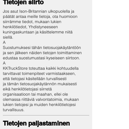
Tietojen siirto
Jos asut Ison-Britannian ulkopuolella ja
päätät antaa meille tietoja, ota huomioon
siirrämme tiedot, mukaan lukien
henkilötiedot, Yhdistyneeseen
kuningaskuntaan ja käsittelemme niitä
siellä.
A
Suostumuksesi tähän tietosuojakäytäntöön
ja sen jälkeen näiden tietojen toimittaminen
edustaa suostumustasi kyseiseen siirtoon.
A
KKTruckStore toteuttaa kaikki kohtuudella
tarvittavat toimenpiteet varmistaakseen,
että tietojasi käsitellään turvallisesti
ja tämän tietosuojakäytännön mukaisesti
eikä henkilötietojasi siirretä
organisaatioon tai maahan, ellei ole
olemassa riittäviä valvontatoimia, mukaan
lukien tietojesi ja muiden henkilötietojesi
turvallisuus.
Tietojen paljastaminen