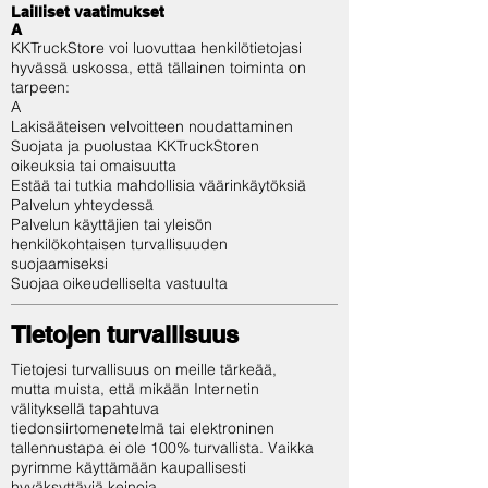
Lailliset vaatimukset
A
KKTruckStore voi luovuttaa henkilötietojasi
hyvässä uskossa, että tällainen toiminta on
tarpeen:
A
Lakisääteisen velvoitteen noudattaminen
Suojata ja puolustaa KKTruckStoren
oikeuksia tai omaisuutta
Estää tai tutkia mahdollisia väärinkäytöksiä
Palvelun yhteydessä
Palvelun käyttäjien tai yleisön
henkilökohtaisen turvallisuuden
suojaamiseksi
Suojaa oikeudelliselta vastuulta
Tietojen turvallisuus
Tietojesi turvallisuus on meille tärkeää,
mutta muista, että mikään Internetin
välityksellä tapahtuva
tiedonsiirtomenetelmä tai elektroninen
tallennustapa ei ole 100% turvallista. Vaikka
pyrimme käyttämään kaupallisesti
hyväksyttäviä keinoja