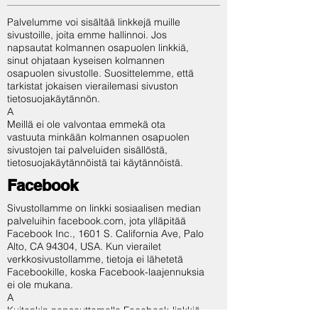
Palvelumme voi sisältää linkkejä muille
sivustoille, joita emme hallinnoi. Jos
napsautat kolmannen osapuolen linkkiä,
sinut ohjataan kyseisen kolmannen
osapuolen sivustolle. Suosittelemme, että
tarkistat jokaisen vierailemasi sivuston
tietosuojakäytännön.
A
Meillä ei ole valvontaa emmekä ota
vastuuta minkään kolmannen osapuolen
sivustojen tai palveluiden sisällöstä,
tietosuojakäytännöistä tai käytännöistä.
Facebook
Sivustollamme on linkki sosiaalisen median
palveluihin facebook.com, jota ylläpitää
Facebook Inc., 1601 S. California Ave, Palo
Alto, CA 94304, USA. Kun vierailet
verkkosivustollamme, tietoja ei lähetetä
Facebookille, koska Facebook-laajennuksia
ei ole mukana.
A
Kuitenkin napsauttamalla Facebook-linkkiä