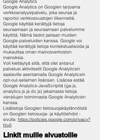
Google Analytics
Google Analytics on Googlen tarjoama
verkkoanalyysipalvelu, joka seuraa ja
raportoi verkkosivustojen liikennettä.
Google käyttää kerättyjä tietoja
seuraamaan ja seuraamaan palvelumme
käyttöä. Nämä tiedot jaetaan muiden
Google-palveluiden kanssa. Google voi
käyttää kerättyjä tietoja kontekstualisoida ja
mukauttaa oman mainosverkoston
mainoksia.
Voit kieltäytyä siitä, että olet antanut
palvelusi aktiviteetit Google Analyticsin
saataville asentamalla Google Analyticsin
opt-out-selaimen lisäosan. Lisäosa estää
Google Analytics-JavaScriptiä (ga.js,
analytics.js ja dc.js) jakamasta tietoja
vierailujen toiminnasta Google Analyticsin
kanssa.
Lisätietoja Googlen tietosuojakäytännöistä
on Googlen tietosuoja- ja käyttöehdot -
sivulla:
https://policies.google.com/privacy?
hl=fi
Linkit muille sivustoille