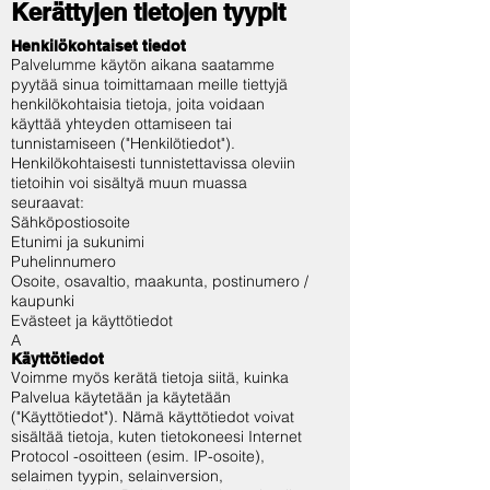
Kerättyjen tietojen tyypit
Henkilökohtaiset tiedot
Palvelumme käytön aikana saatamme
pyytää sinua toimittamaan meille tiettyjä
henkilökohtaisia ​​tietoja, joita voidaan
käyttää yhteyden ottamiseen tai
tunnistamiseen ("Henkilötiedot").
Henkilökohtaisesti tunnistettavissa oleviin
tietoihin voi sisältyä muun muassa
seuraavat:
Sähköpostiosoite
Etunimi ja sukunimi
Puhelinnumero
Osoite, osavaltio, maakunta, postinumero /
kaupunki
Evästeet ja käyttötiedot
A
Käyttötiedot
Voimme myös kerätä tietoja siitä, kuinka
Palvelua käytetään ja käytetään
("Käyttötiedot"). Nämä käyttötiedot voivat
sisältää tietoja, kuten tietokoneesi Internet
Protocol -osoitteen (esim. IP-osoite),
selaimen tyypin, selainversion,