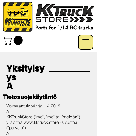
Yksityisy
ys
A
Tietosuojakäytäntö
Voimaantulopäivä: 1.4.2019
A
KKTruckStore ("me", "me" tai "meidän")
ylläpitää
www.kktruck.store
-sivustoa
("palvelu").
A