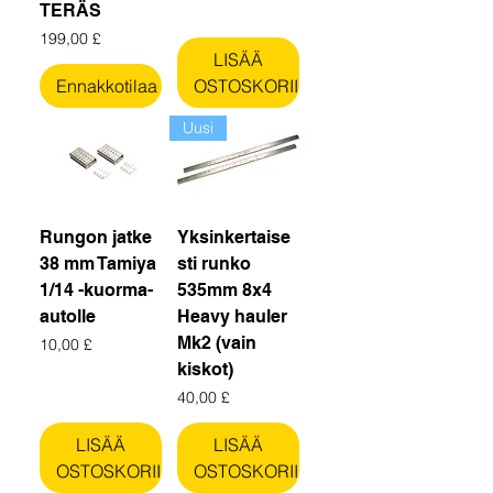
TERÄS
Hinta
199,00 £
LISÄÄ
Ennakkotilaa
OSTOSKORIIN
Uusi
Rungon jatke
Yksinkertaise
38 mm Tamiya
sti runko
1/14 -kuorma-
535mm 8x4
autolle
Heavy hauler
Mk2 (vain
Hinta
10,00 £
kiskot)
Hinta
40,00 £
LISÄÄ
LISÄÄ
OSTOSKORIIN
OSTOSKORIIN