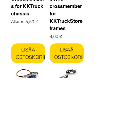
s for KKTruck
crossmember
chassis
for
KKTruckStore
Alehinta
Alkaen
5,50 £
frames
Hinta
8,00 £
LISÄÄ
LISÄÄ
OSTOSKORIIN
OSTOSKORIIN
Servo
Poikkipalkkisa
crossmember
rja Tamiya 1/14
kuorma-
Hinta
6,00 £
autoon
Alehinta
Alkaen
11,00 £