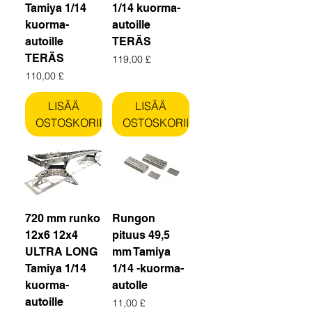
Tamiya 1/14
1/14 kuorma-
kuorma-
autoille
autoille
TERÄS
TERÄS
Hinta
119,00 £
Hinta
110,00 £
LISÄÄ
LISÄÄ
OSTOSKORIIN
OSTOSKORIIN
720 mm runko
Rungon
12x6 12x4
pituus 49,5
ULTRA LONG
mm Tamiya
Tamiya 1/14
1/14 -kuorma-
kuorma-
autolle
autoille
Hinta
11,00 £