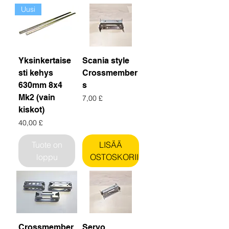
Uusi
Yksinkertaise
Scania style
sti kehys
Crossmember
630mm 8x4
s
Mk2 (vain
Hinta
7,00 £
kiskot)
Hinta
40,00 £
Tuote on
LISÄÄ
loppu
OSTOSKORIIN
Crossmember
Servo