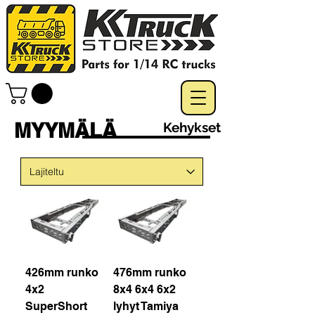
MYYMÄLÄ
Kehykset
426mm runko
476mm runko
4x2
8x4 6x4 6x2
SuperShort
lyhyt Tamiya