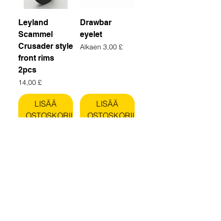
Leyland
Drawbar
Scammel
eyelet
Crusader style
Alehinta
Alkaen
3,00 £
front rims
2pcs
Hinta
14,00 £
LISÄÄ
LISÄÄ
OSTOSKORIIN
OSTOSKORIIN
Air tanks (3D
M2 nut Push-
printed) 4pcs
IN wheel
indicators 20
Hinta
10,00 £
pcs