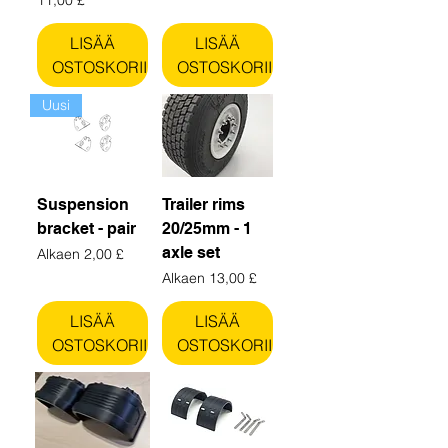
LISÄÄ
LISÄÄ
OSTOSKORIIN
OSTOSKORIIN
Uusi
Suspension
Trailer rims
bracket - pair
20/25mm - 1
axle set
Alehinta
Alkaen
2,00 £
Alehinta
Alkaen
13,00 £
LISÄÄ
LISÄÄ
OSTOSKORIIN
OSTOSKORIIN