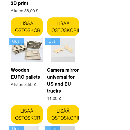
3D print
Alehinta
Alkaen
38,00 £
LISÄÄ
LISÄÄ
OSTOSKORIIN
OSTOSKORIIN
Uusi
Uusi
Wooden
Camera mirror
EURO pallets
universal for
US and EU
Alehinta
Alkaen
3,50 £
trucks
Hinta
11,00 £
LISÄÄ
LISÄÄ
OSTOSKORIIN
OSTOSKORIIN
Uusi
Uusi