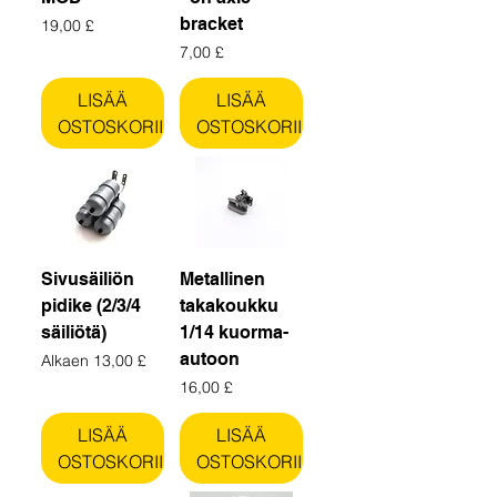
bracket
Hinta
19,00 £
Hinta
7,00 £
LISÄÄ
LISÄÄ
OSTOSKORIIN
OSTOSKORIIN
Sivusäiliön
Metallinen
pidike (2/3/4
takakoukku
säiliötä)
1/14 kuorma-
autoon
Alehinta
Alkaen
13,00 £
Hinta
16,00 £
LISÄÄ
LISÄÄ
OSTOSKORIIN
OSTOSKORIIN