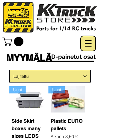
MYYMÄLÄ
3D-painetut osat
Uusi
Uusi
Side Skirt
Plastic EURO
boxes many
pallets
sizes LEDS
Alehinta
Alkaen
3,50 £