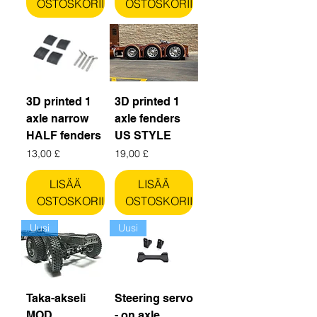
OSTOSKORIIN
OSTOSKORIIN
3D printed 1
3D printed 1
axle narrow
axle fenders
HALF fenders
US STYLE
Hinta
Hinta
13,00 £
19,00 £
LISÄÄ
LISÄÄ
OSTOSKORIIN
OSTOSKORIIN
Uusi
Uusi
Taka-akseli
Steering servo
MOD
- on axle