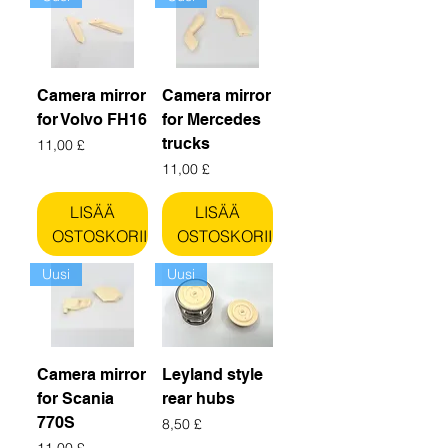
Camera mirror
Camera mirror
for Volvo FH16
for Mercedes
trucks
Hinta
11,00 £
Hinta
11,00 £
LISÄÄ
LISÄÄ
OSTOSKORIIN
OSTOSKORIIN
Uusi
Uusi
Camera mirror
Leyland style
for Scania
rear hubs
770S
Hinta
8,50 £
Hinta
11,00 £