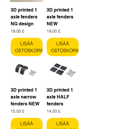
3D printed 1
3D printed 1
axle fenders
axle fenders
NG design
NEW
Hinta
Hinta
19,00 £
19,00 £
LISÄÄ
LISÄÄ
OSTOSKORIIN
OSTOSKORIIN
3D printed 1
3D printed 1
axle narrow
axle HALF
fenders NEW
fenders
Hinta
Hinta
15,00 £
14,00 £
LISÄÄ
LISÄÄ