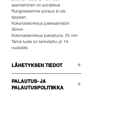
asentaminen on porattava.
Rungoissamme poraus ei ole
tarpeen.
Kokonaiskorkeus pakkaamaton:
35mm
Kokonaiskorkeus pakattuna: 25 mm
Tämä tuote on tarkoitettu yli 14-
vuotiaille.
LÄHETYKSEN TIEDOT
Varmista, että valitset oikean
PALAUTUS- JA
toimitustavan !!!
PALAUTUSPOLITIIKKA
TALOUS
Ei seurantanumero - lähetä vain
Ostaja vastaa
vahvistus
palautuskustannuksista. Voit
NOPEUTETTU
palauttaa käyttämättömän tuotteen
Seurattavissa ja vakuutettu
14 päivän kuluessa toimituksesta. Jos
Ole ensimmäinen, joka
sinulla on ongelmia, ota meihin
tietää tarjouksista ja
yhteyttä sähköpostitse.