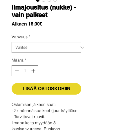
Ilmajousitus (nukke) -
vain palkeet
Alehinta
Alkaen
16,00£
Vahvuus
*
Määrä
*
LISÄÄ OSTOSKORIIN
Ostamisen jälkeen saat:
- 2x näennäispalkeet (jousikäyttöiset
- Tarvittavat ruuvit.
Ilmapalkeita myydään 3
jousivahvuutena. Runkoon