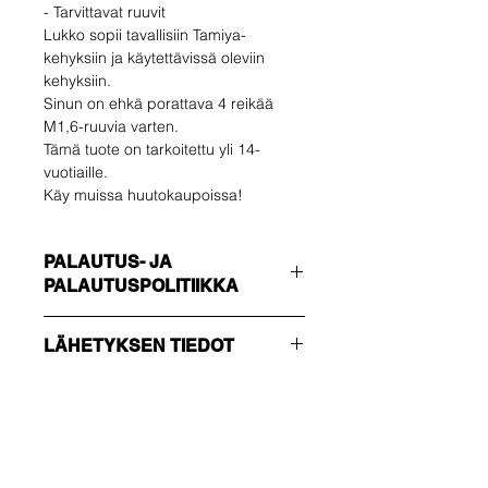
- Tarvittavat ruuvit
Lukko sopii tavallisiin Tamiya-
kehyksiin ja käytettävissä oleviin
kehyksiin.
Sinun on ehkä porattava 4 reikää
M1,6-ruuvia varten.
Tämä tuote on tarkoitettu yli 14-
vuotiaille.
Käy muissa huutokaupoissa!
PALAUTUS- JA
PALAUTUSPOLITIIKKA
Ostaja vastaa
LÄHETYKSEN TIEDOT
palautuskustannuksista. Voit
palauttaa käyttämättömän tuotteen
Varmista, että valitset oikean
14 päivän kuluessa toimituksesta. Jos
toimitustavan !!!
sinulla on ongelmia, ota meihin
TALOUS
yhteyttä sähköpostitse.
Ei seurantanumero - lähetä vain
Ole ensimmäinen, joka
vahvistus