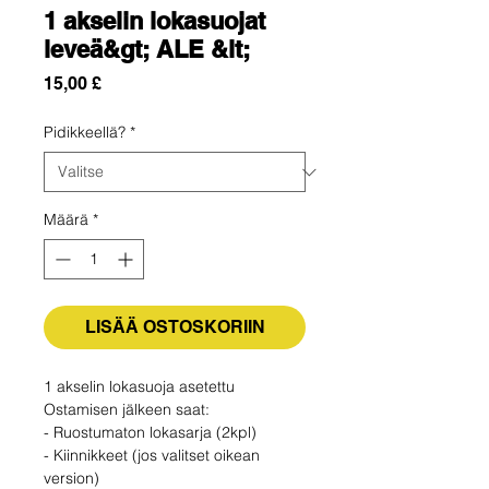
1 akselin lokasuojat
leveä&gt; ALE &lt;
Hinta
15,00 £
Pidikkeellä?
*
Määrä
*
LISÄÄ OSTOSKORIIN
1 akselin lokasuoja asetettu
Ostamisen jälkeen saat:
- Ruostumaton lokasarja (2kpl)
- Kiinnikkeet (jos valitset oikean
version)