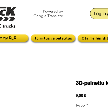
Powered by
Log in 
Google Translate
YYMÄLÄ
Toimitus ja palautus
Ota meihin yh
3D-painettu l
Hinta
9,00 £
Tyyppi
*