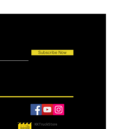
lähetä vain vahvistus
utettu
Subscribe Now