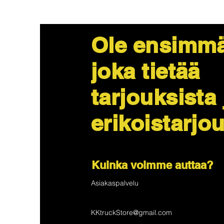
Ole ensimmä
joka tietää
tarjouksista 
erikoistarjo
Kuinka voimme auttaa?
Asiakaspalvelu
KKtruckStore@gmail.com