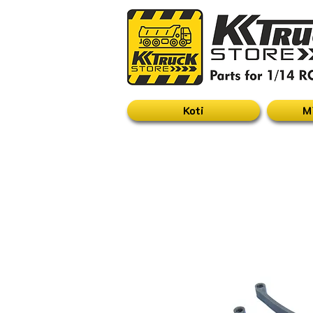
Koti
M