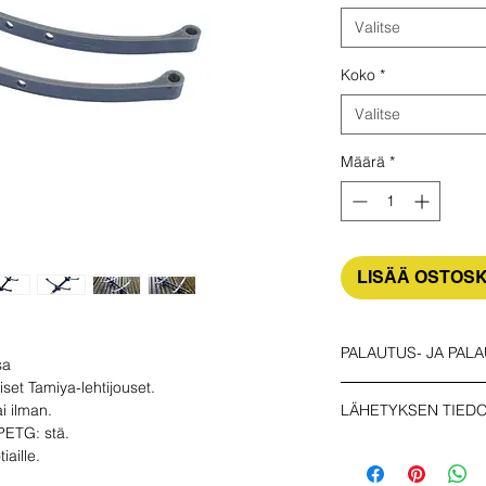
Valitse
Koko
*
Valitse
Määrä
*
LISÄÄ OSTOSK
PALAUTUS- JA PALA
sa
iset Tamiya-lehtijouset.
Ostaja vastaa palaut
ai ilman.
LÄHETYKSEN TIED
käyttämättömän tuot
PETG: stä.
toimituksesta. Jos si
Varmista, että valitse
iaille.
yhteyttä sähköpostits
TALOUS