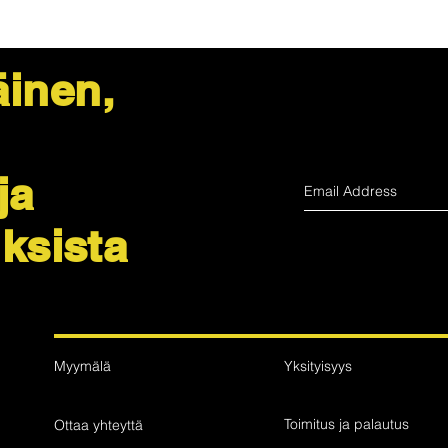
Ei seurantanumero - 
NOPEUTETTU
Seurattavissa ja vaku
inen,
ja
uksista
Myymälä
Yksityisyys
Toimitus ja palautus
Ottaa yhteyttä