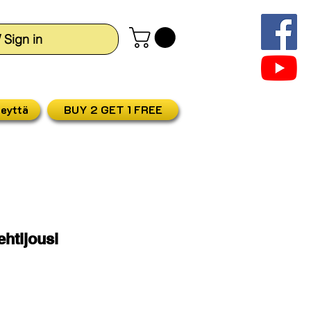
/ Sign in
teyttä
BUY 2 GET 1 FREE
ehtijousi