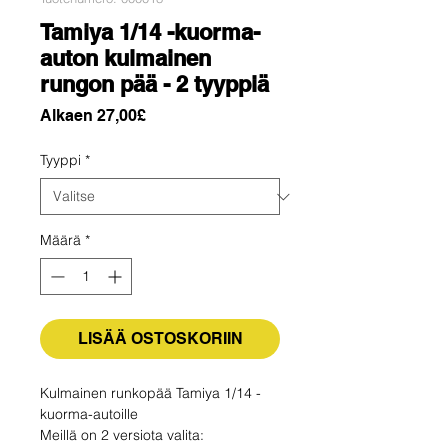
Tamiya 1/14 -kuorma-
auton kulmainen
rungon pää - 2 tyyppiä
Alehinta
Alkaen
27,00£
Tyyppi
*
Määrä
*
LISÄÄ OSTOSKORIIN
Kulmainen runkopää Tamiya 1/14 -
kuorma-autoille
Meillä on 2 versiota valita: