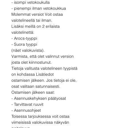
- isompi vetokoukulla
- pienempi ilman vetokoukkua
Molemmat versiot Voit ostaa
valotelineellä tai ilman.
Lisäksi meillä on 2 erilaista
valotelinettä:
- Arocs-tyyppi
- Suora tyyppi
(näet valokuvista).
Varmista, että olet valinnut version
josta olet kiinnostunut.
Tietoja valitusta valotelineen tyypistä
on kohdassa Lisätiedot
ostamisen jälkeen. Jos tietoja ei ole,
osat valitaan satunnaisesti.
Ostamisen jälkeen saat:
- Asennuskehyksen päätyosat
- Tarvittavat ruuvit
- Asennusohjeet
Toisessa tarjouksessa voit ostaa
viimeisissä valokuvissa näkyvän