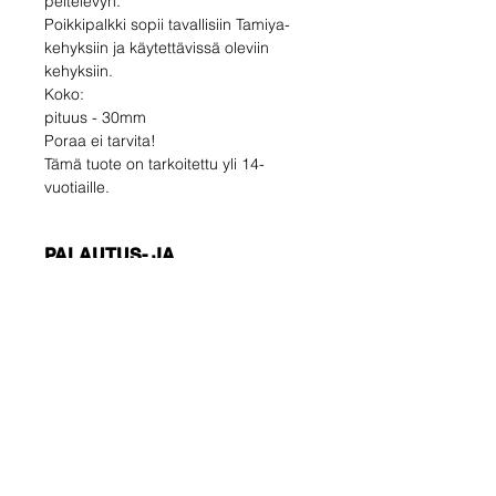
peitelevyn.
Poikkipalkki sopii tavallisiin Tamiya-
kehyksiin ja käytettävissä oleviin
kehyksiin.
Koko:
pituus - 30mm
Poraa ei tarvita!
Tämä tuote on tarkoitettu yli 14-
vuotiaille.
PALAUTUS- JA
PALAUTUSPOLITIIKKA
Ostaja vastaa
LÄHETYKSEN TIEDOT
palautuskustannuksista. Voit
palauttaa käyttämättömän tuotteen
Varmista, että valitset oikean
14 päivän kuluessa toimituksesta. Jos
toimitustavan !!!
sinulla on ongelmia, ota meihin
TALOUS
yhteyttä sähköpostitse.
Ei seurantanumero - lähetä vain
Ole ensimmäinen, joka
vahvistus.