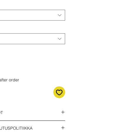
after order
OT
t oikean toimitustavan !!!
UTUSPOLITIIKKA