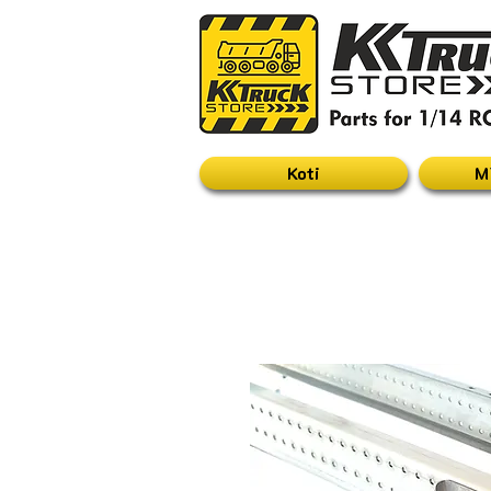
Koti
M