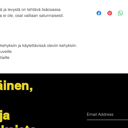
Ei seurantanumero - 
Ostaja vastaa palaut
tä ja levystä on tehtävä lisäosassa
NOPEUTETTU
käyttämättömän tuot
a ei ole, osat valitaan satunnaisesti.
Seurattavissa ja vakuu
toimituksesta. Jos si
Amerikassa on käytet
yhteyttä sähköpostits
-kehyksiin ja käytettävissä oleviin kehyksiin.
uveille
iaille.
inen,
ja