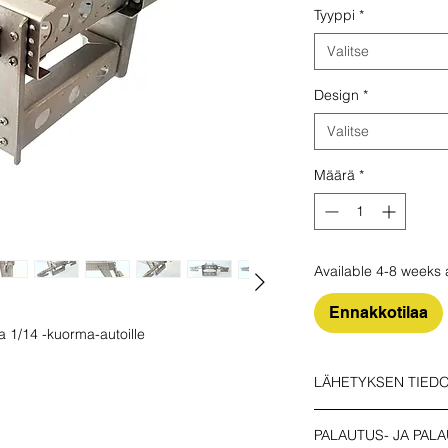
Tyyppi
*
Valitse
Design
*
Valitse
Määrä
*
Available 4-8 weeks 
Ennakkotilaa
a 1/14 -kuorma-autoille
LÄHETYKSEN TIED
Varmista, että valitse
PALAUTUS- JA PALA
TALOUS