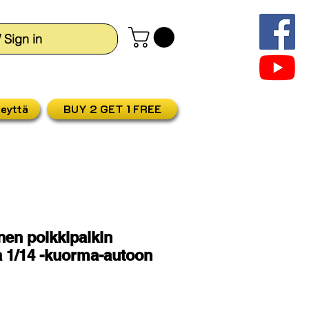
/ Sign in
teyttä
BUY 2 GET 1 FREE
nen poikkipalkin
 1/14 -kuorma-autoon
hinta