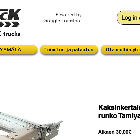
Powered by
Log in 
Google Translate
YYMÄLÄ
Toimitus ja palautus
Ota meihin yh
Kaksinkertai
runko Tamiya
Ale
Alkaen
30,00£