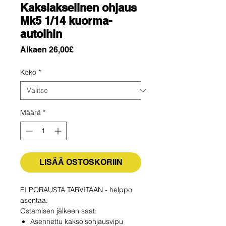
Kaksiakselinen ohjaus
Mk5 1/14 kuorma-
autoihin
Alehinta
Alkaen
26,00£
Koko
*
Määrä
*
LISÄÄ OSTOSKORIIN
EI PORAUSTA TARVITAAN - helppo
asentaa.
Ostamisen jälkeen saat:
Asennettu kaksoisohjausvipu