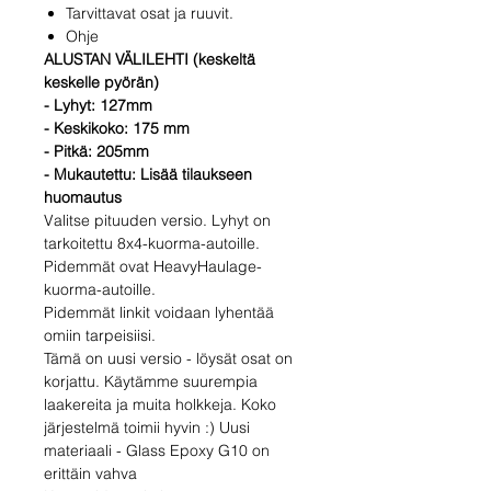
Tarvittavat osat ja ruuvit.
Ohje
ALUSTAN VÄLILEHTI (keskeltä
keskelle pyörän)
- Lyhyt: 127mm
- Keskikoko: 175 mm
- Pitkä: 205mm
- Mukautettu: Lisää tilaukseen
huomautus
Valitse pituuden versio. Lyhyt on
tarkoitettu 8x4-kuorma-autoille.
Pidemmät ovat HeavyHaulage-
kuorma-autoille.
Pidemmät linkit voidaan lyhentää
omiin tarpeisiisi.
Tämä on uusi versio - löysät osat on
korjattu. Käytämme suurempia
laakereita ja muita holkkeja. Koko
järjestelmä toimii hyvin :) Uusi
materiaali - Glass Epoxy G10 on
erittäin vahva