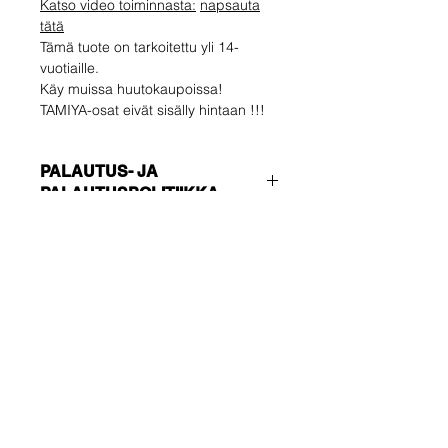
Katso video toiminnasta:
napsauta
tätä
Tämä tuote on tarkoitettu yli 14-
vuotiaille.
Käy muissa huutokaupoissa!
TAMIYA-osat eivät sisälly hintaan !!!
PALAUTUS- JA
PALAUTUSPOLITIIKKA
Ostaja vastaa
LÄHETYKSEN TIEDOT
palautuskustannuksista. Voit
palauttaa käyttämättömän tuotteen
Varmista, että valitset oikean
14 päivän kuluessa toimituksesta. Jos
toimitustavan !!!
sinulla on ongelmia, ota meihin
TALOUS
yhteyttä sähköpostitse.
Ei seurantanumero - lähetä vain
Ole ensimmäinen, joka
vahvistus
tietää tarjouksista ja
NOPEUTETTU
Seurattavissa ja vakuutettu
erikoistarjouksista