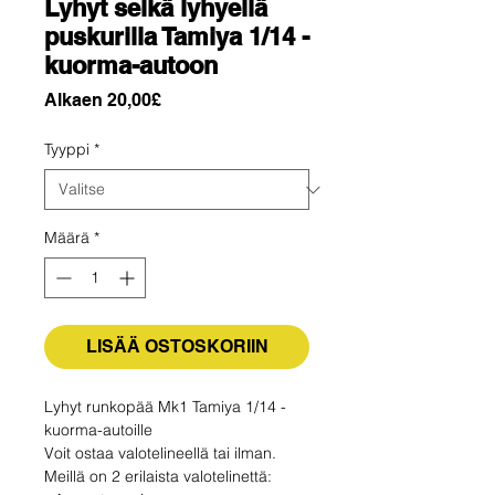
Lyhyt selkä lyhyellä
puskurilla Tamiya 1/14 -
kuorma-autoon
Alehinta
Alkaen
20,00£
Tyyppi
*
Määrä
*
LISÄÄ OSTOSKORIIN
Lyhyt runkopää Mk1 Tamiya 1/14 -
kuorma-autoille
Voit ostaa valotelineellä tai ilman.
Meillä on 2 erilaista valotelinettä: