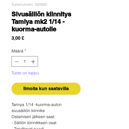
Tuotenumero: 550000
Sivusäiliön kiinnitys
Tamiya mk2 1/14 -
kuorma-autolle
Hinta
3,00 £
Määrä
*
Tuote on loppu
Ilmoita kun saatavilla
Tamiya 1/14 -kuorma-auton
sivusäiliön kiinnike
Ostamisen jälkeen saat:
- Säiliön kiinnikkeen osat
- Tarvittavat ruuvit