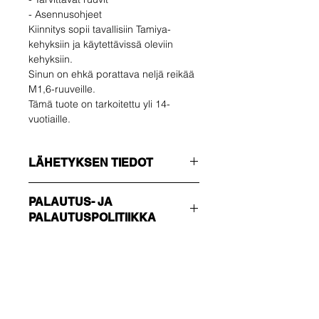
- Asennusohjeet
Kiinnitys sopii tavallisiin Tamiya-
kehyksiin ja käytettävissä oleviin
kehyksiin.
Sinun on ehkä porattava neljä reikää
M1,6-ruuveille.
Tämä tuote on tarkoitettu yli 14-
vuotiaille.
LÄHETYKSEN TIEDOT
Varmista, että valitset oikean
PALAUTUS- JA
toimitustavan !!!
PALAUTUSPOLITIIKKA
TALOUS
Ei seurantanumero - lähetä vain
Ostaja vastaa
vahvistus
palautuskustannuksista. Voit
NOPEUTETTU
palauttaa käyttämättömän tuotteen
Seurattavissa ja vakuutettu.
Pohjois-
14 päivän kuluessa toimituksesta. Jos
ja Etelä-Amerikassa on käytettävissä
Ole ensimmäinen, joka
sinulla on ongelmia, ota meihin
vain tämä vaihtoehto.