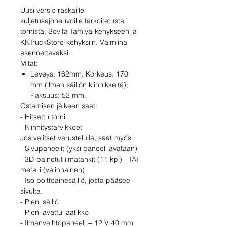
Uusi versio raskaille
kuljetusajoneuvoille tarkoitetusta
tornista. Sovita Tamiya-kehykseen ja
KKTruckStore-kehyksiin. Valmiina
asennettavaksi.
Mitat:
Leveys: 162mm; Korkeus: 170
mm (ilman säiliön kiinnikkeitä);
Paksuus: 52 mm.
Ostamisen jälkeen saat:
- Hitsattu torni
- Kiinnitystarvikkeet
Jos valitset varustelulla, saat myös:
- Sivupaneelit (yksi paneeli avataan)
- 3D-painetut ilmatankit (11 kpl) - TAI
metalli (valinnainen)
- Iso polttoainesäiliö, josta pääsee
sivulta.
- Pieni säiliö
- Pieni avattu laatikko
- Ilmanvaihtopaneeli + 12 V 40 mm