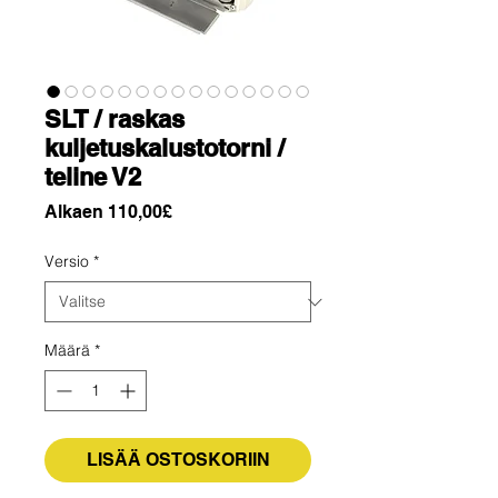
SLT / raskas
kuljetuskalustotorni /
teline V2
Alehinta
Alkaen
110,00£
Versio
*
Määrä
*
LISÄÄ OSTOSKORIIN