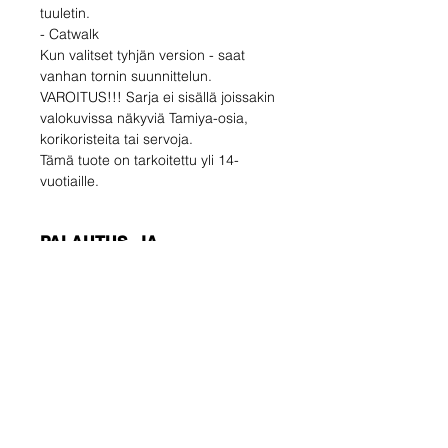
tuuletin.
- Catwalk
Kun valitset tyhjän version - saat
vanhan tornin suunnittelun.
VAROITUS!!! Sarja ei sisällä joissakin
valokuvissa näkyviä Tamiya-osia,
korikoristeita tai servoja.
Tämä tuote on tarkoitettu yli 14-
vuotiaille.
PALAUTUS- JA
PALAUTUSPOLITIIKKA
Ostaja vastaa
LÄHETYKSEN TIEDOT
palautuskustannuksista. Voit
palauttaa käyttämättömän tuotteen
Varmista, että valitset oikean
14 päivän kuluessa toimituksesta. Jos
toimitustavan !!!
sinulla on ongelmia, ota meihin
TALOUS
yhteyttä sähköpostitse.
Ei seurantanumero - lähetä vain
Ole ensimmäinen, joka
vahvistus