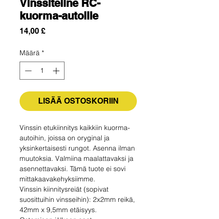
Vinssiteline RC-
kuorma-autoille
Hinta
14,00 £
Määrä
*
LISÄÄ OSTOSKORIIN
Vinssin etukiinnitys kaikkiin kuorma-
autoihin, joissa on oryginal ja
yksinkertaisesti rungot. Asenna ilman
muutoksia. Valmiina maalattavaksi ja
asennettavaksi. Tämä tuote ei sovi
mittakaavakehyksiimme.
Vinssin kiinnitysreiät (sopivat
suosittuihin vinsseihin): 2x2mm reikä,
42mm x 9,5mm etäisyys.