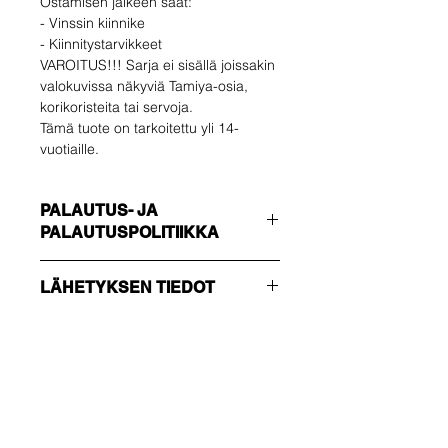
Ostamisen jälkeen saat:
- Vinssin kiinnike
- Kiinnitystarvikkeet
VAROITUS!!! Sarja ei sisällä joissakin
valokuvissa näkyviä Tamiya-osia,
korikoristeita tai servoja.
Tämä tuote on tarkoitettu yli 14-
vuotiaille.
PALAUTUS- JA
PALAUTUSPOLITIIKKA
Ostaja vastaa
LÄHETYKSEN TIEDOT
palautuskustannuksista. Voit
palauttaa käyttämättömän tuotteen
Varmista, että valitset oikean
14 päivän kuluessa toimituksesta. Jos
toimitustavan !!!
sinulla on ongelmia, ota meihin
TALOUS
yhteyttä sähköpostitse.
Ei seurantanumero - lähetä vain
Ole ensimmäinen, joka
vahvistus
tietää tarjouksista ja
NOPEUTETTU