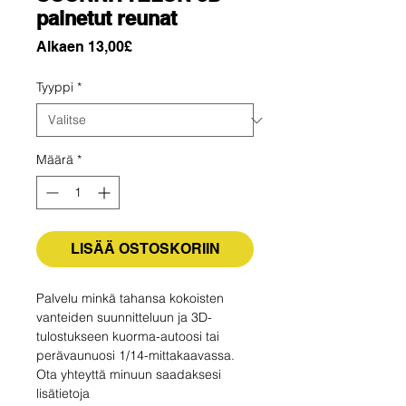
painetut reunat
Alehinta
Alkaen
13,00£
Tyyppi
*
Määrä
*
LISÄÄ OSTOSKORIIN
Palvelu minkä tahansa kokoisten
vanteiden suunnitteluun ja 3D-
tulostukseen kuorma-autoosi tai
perävaunuosi 1/14-mittakaavassa.
Ota yhteyttä minuun saadaksesi
lisätietoja